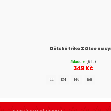
Dětské triko Z Otce na s
Skladem
(5 ks)
349 Kč
122
134
146
158
Z