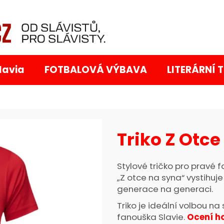
Co potřebujete najít?
lavia
FOTBALOVÁ VÝBAVA
LITERÁRNÍ 
Triko Z Otce
Doporučujeme
Stylové tričko pro pravé f
„Z otce na syna“ vystihuje
generace na generaci.
Triko je ideální volbou na
fanouška Slavie.
Ocení ho