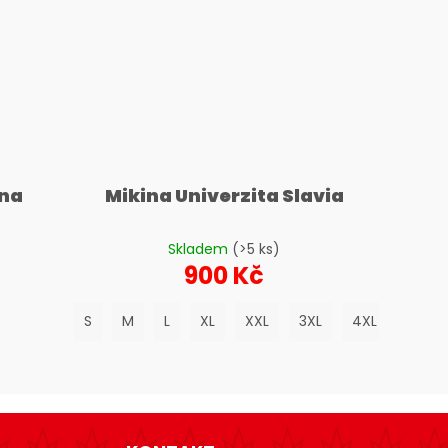
yna
Mikina Univerzita Slavia
Skladem
(>5 ks)
900 Kč
S
M
L
XL
XXL
3XL
4XL