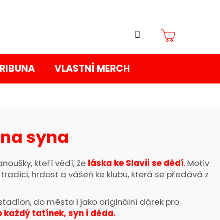
Přihlášení
Nákupní
TRIBUNA
VLASTNÍ MERCH
košík
 na syna
anoušky, kteří vědí, že
láska ke Slavii se dědí
.
Motiv
 tradici, hrdost a vášeň ke klubu, která se předává z
 stadion, do města i jako originální dárek pro
 každý tatínek, syn i děda.