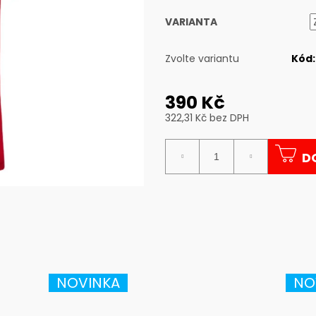
VARIANTA
Zvolte variantu
Kód:
390 Kč
322,31 Kč bez DPH
Měrná
cena:
D
NOVINKA
NO