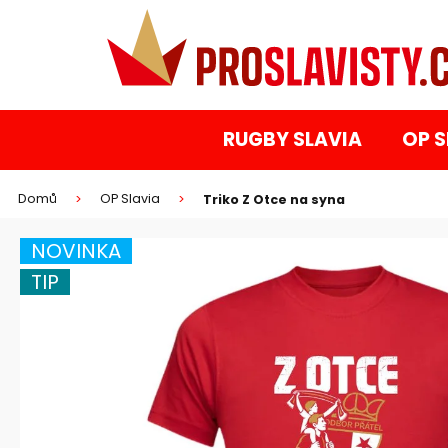
K
Přejít
na
o
obsah
Zpět
Zpět
š
do
do
í
k
obchodu
obchodu
RUGBY SLAVIA
OP S
Domů
OP Slavia
Triko Z Otce na syna
HLEDAT
NOVINKA
TIP