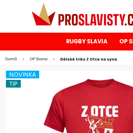
K
Přejít
na
o
obsah
Zpět
Zpět
š
do
do
í
k
obchodu
obchodu
RUGBY SLAVIA
OP S
Domů
OP Slavia
Dětské triko Z Otce na syna
HLEDAT
NOVINKA
TIP