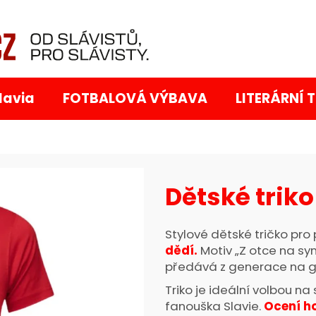
Co potřebujete najít?
lavia
FOTBALOVÁ VÝBAVA
LITERÁRNÍ 
Dětské triko
Doporučujeme
Stylové dětské tričko pro 
dědí.
Motiv „Z otce na syn
předává z generace na g
Triko je ideální volbou na
fanouška Slavie.
Ocení ho