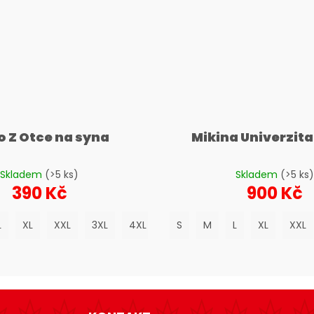
o Z Otce na syna
Mikina Univerzita
Skladem
(>5 ks)
Skladem
(>5 ks)
390 Kč
900 Kč
L
XL
XXL
3XL
4XL
5XL
S
M
L
XL
XXL