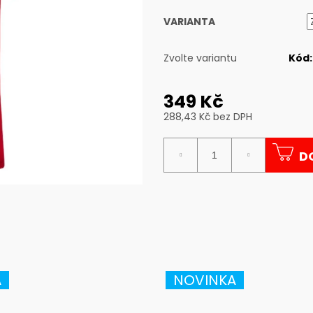
VARIANTA
Zvolte variantu
Kód:
349 Kč
288,43 Kč bez DPH
Měrná
cena:
D
A
NOVINKA