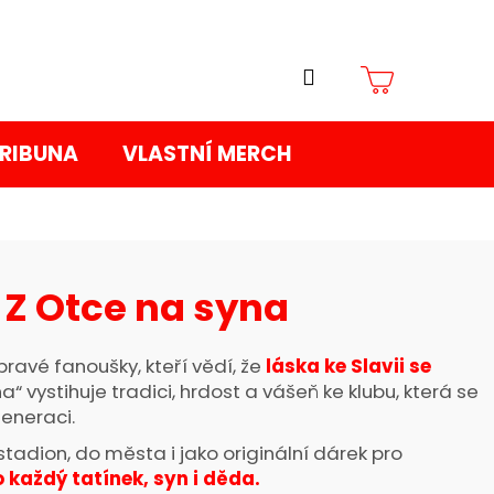
Přihlášení
Nákupní
TRIBUNA
VLASTNÍ MERCH
košík
 Z Otce na syna
pravé fanoušky, kteří vědí, že
láska ke Slavii se
a“ vystihuje tradici, hrdost a vášeň ke klubu, která se
eneraci.
 stadion, do města i jako originální dárek pro
 každý tatínek, syn i děda.