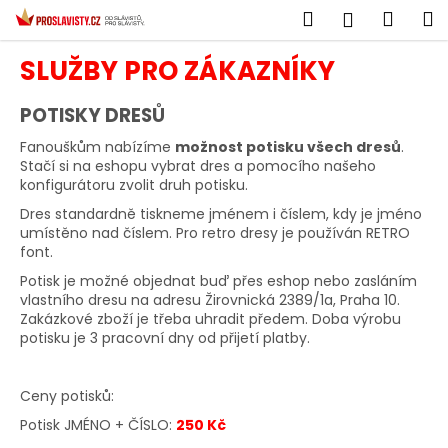
K
Přejít
Hledat
Náku
M
Přihlášen
na
o
obsah
Zpět
Zpět
košík
š
SLUŽBY PRO ZÁKAZNÍKY
í
C
k
POTISKY DRESŮ
o
Fanouškům nabízíme
možnost potisku všech dresů
.
p
Stačí si na eshopu vybrat dres a pomocího našeho
o
konfigurátoru zvolit druh potisku.
t
Dres standardně tiskneme jménem i číslem, kdy je jméno
umístěno nad číslem. Pro retro dresy je používán RETRO
ř
font.
e
Potisk je možné objednat buď přes eshop nebo zasláním
b
vlastního dresu na adresu Žirovnická 2389/1a, Praha 10.
u
Zakázkové zboží je třeba uhradit předem. Doba výrobu
j
potisku je 3 pracovní dny od přijetí platby.
e
t
Ceny potisků:
e
Potisk JMÉNO + ČÍSLO:
250 Kč
n