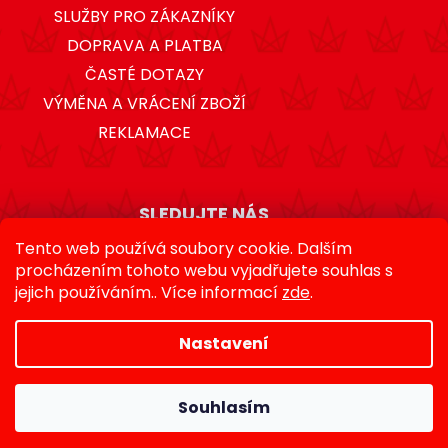
SLUŽBY PRO ZÁKAZNÍKY
DOPRAVA A PLATBA
ČASTÉ DOTAZY
VÝMĚNA A VRÁCENÍ ZBOŽÍ
REKLAMACE
SLEDUJTE NÁS
Tento web používá soubory cookie. Dalším
procházením tohoto webu vyjadřujete souhlas s
jejich používáním.. Více informací
zde
.
Nastavení
Vytvořil Shoptet
Souhlasím
Copyright 2026
Proslavisty.cz
. Všechna práva
vyhrazena.