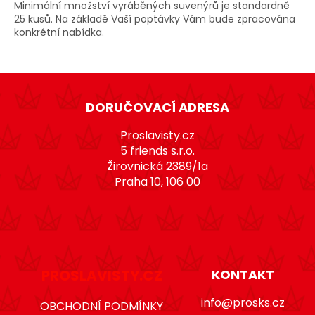
č
Minimální množství vyráběných suvenýrů je standardně
u
25 kusů. Na základě Vaší poptávky Vám bude zpracována
j
konkrétní nabídka.
e
m
Z
e
á
DORUČOVACÍ ADRESA
p
a
Proslavisty.cz
t
5 friends s.r.o.
Žirovnická 2389/1a
í
Praha 10, 106 00
PROSLAVISTY.CZ
KONTAKT
info@prosks.cz
OBCHODNÍ PODMÍNKY