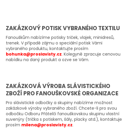
a
j
í
ZAKÁZKOVÝ POTISK VYBRANÉHO TEXTILU
t
?
Fanouškům nabízíme potisky triček, vlajek, minidresů,
trenek. V případě zájmu o speciální potisk Vámi
vybraného produktu, kontaktujte prosím
bohunka@proslavisty.cz
.
Kolegyně zpracuje cenovou
nabídku na daný produkt a ozve se Vám.
HLEDAT
ZAKÁZKOVÁ VÝROBA SLÁVISTICKÉHO
D
ZBOŽÍ PRO FANOUŠKOVSKÉ ORGANIZACE
o
Pro slávistické odbočky a skupiny nabízíme možnost
p
zakázkové výroby vybraného zboží. Chcete-li pro svou
o
odbočku Odboru Přátel
či fanouškovskou skupinu vlastní
r
suvenýry (trička s potiskem, šály, placky atd.), kontaktuje
u
prosím
milena@proslavisty.cz
.