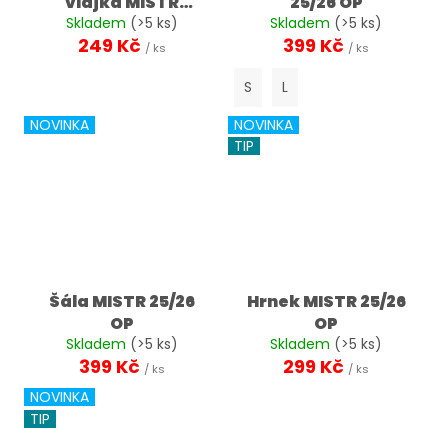
č
vlajka MISTR
25/26 OP
u
Skladem
25/26 OP
(>5 ks)
Skladem
(>5 ks)
249 Kč
399 Kč
j
/ ks
/ ks
e
S
L
m
e
NOVINKA
NOVINKA
TIP
Šála MISTR 25/26
Hrnek MISTR 25/26
OP
OP
Skladem
(>5 ks)
Skladem
(>5 ks)
399 Kč
299 Kč
/ ks
/ ks
NOVINKA
TIP