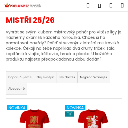
K
Přejít
Hledat
Náku
M
Přihlášen
na
o
obsah
Zpět
Zpět
košík
š
MISTŘI 25/26
í
C
k
Vyhrát se svým klubem mistrovský pohár pro vítěze ligy je
o
nádherný okamžik každého fanouška. Chceš si ho
pamatovat navždy? Pořiď si suvenýr z letošní mistrovské
p
kolekce. Čekají na tebe například dva druhy triček, šála,
o
kapitánská vlajka, kšiltovka, hrnek a placka. U každého
produktu najdete předpokládanou dobu dodání.
t
ř
Ř
e
a
Doporučujeme
Nejlevnější
Nejdražší
Nejprodávanější
b
z
u
Abecedně
e
j
n
e
V
í
NOVINKA
NOVINKA
t
ý
p
TIP
e
p
r
n