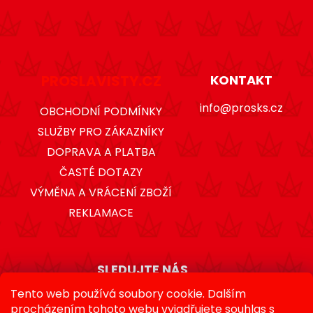
v
k
y
v
ý
PROSLAVISTY.CZ
KONTAKT
p
i
info@prosks.cz
OBCHODNÍ PODMÍNKY
s
SLUŽBY PRO ZÁKAZNÍKY
u
DOPRAVA A PLATBA
ČASTÉ DOTAZY
VÝMĚNA A VRÁCENÍ ZBOŽÍ
REKLAMACE
SLEDUJTE NÁS
Tento web používá soubory cookie. Dalším
procházením tohoto webu vyjadřujete souhlas s