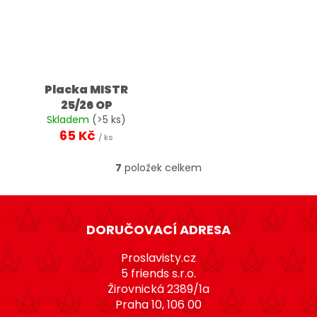
Placka MISTR
25/26 OP
Skladem
(>5 ks)
65 Kč
/ ks
7
položek celkem
O
v
Z
l
á
á
DORUČOVACÍ ADRESA
d
p
a
a
Proslavisty.cz
c
t
5 friends s.r.o.
í
Žirovnická 2389/1a
í
p
Praha 10, 106 00
r