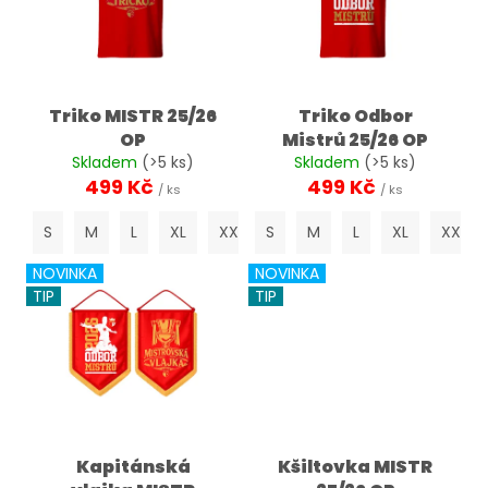
i
o
a
s
d
j
p
u
í
r
k
t
o
Triko MISTR 25/26
Triko Odbor
t
?
OP
Mistrů 25/26 OP
d
ů
Skladem
(>5 ks)
Skladem
(>5 ks)
u
499 Kč
499 Kč
/ ks
/ ks
k
t
S
M
L
XL
XXL
S
3XL
M
4XL
L
XL
5XL
XXL
HLEDAT
ů
NOVINKA
NOVINKA
TIP
TIP
D
o
p
o
r
u
Kapitánská
Kšiltovka MISTR