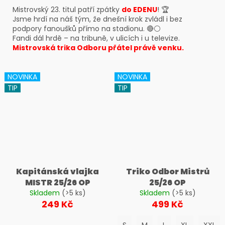
č
Mistrovský 23. titul patří zpátky
do EDENU
! 🏆
u
Jsme hrdí na náš tým, že dnešní krok zvládl i bez
j
podpory fanoušků přímo na stadionu. 🔴⚪️
e
Fandi dál hrdě – na tribuně, v ulicích i u televize.
m
Mistrovská trika Odboru přátel právě venku.
e
NOVINKA
NOVINKA
TIP
TIP
Kapitánská vlajka
Triko Odbor Mistrů
MISTR 25/26 OP
25/26 OP
Skladem
(>5 ks)
Skladem
(>5 ks)
249 Kč
499 Kč
S
M
L
XL
XXL