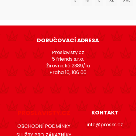
Z
á
DORUČOVACÍ ADRESA
p
a
Proslavisty.cz
t
5 friends s.r.o.
Žirovnická 2389/1a
í
Praha 10, 106 00
PROSLAVISTY.CZ
KONTAKT
info@prosks.cz
OBCHODNÍ PODMÍNKY
SLUŽBY PRO ZÁKAZNÍKY