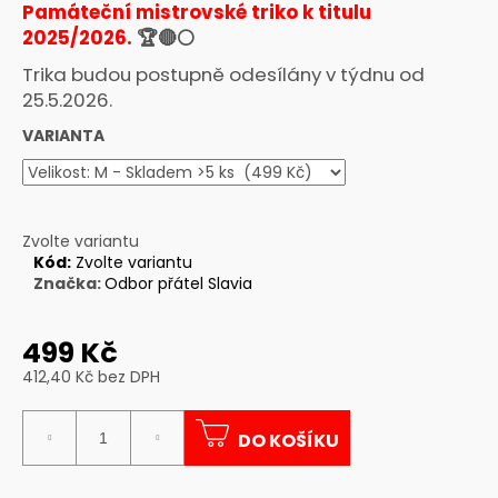
Památeční mistrovské triko
k titulu
a
2025/2026.
🏆🔴⚪️
j
Trika budou postupně odesílány v týdnu od
í
25.5.2026.
t
VARIANTA
?
Zvolte variantu
HLEDAT
Kód:
Zvolte variantu
Značka:
Odbor přátel Slavia
499 Kč
D
o
412,40 Kč bez DPH
Měrná
p
cena:
o
DO KOŠÍKU
r
u