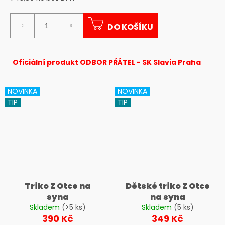
č
Měrná
u
cena:
j
DO KOŠÍKU
e
m
e
Oficiální produkt ODBOR PŘÁTEL - SK Slavia Praha
NOVINKA
NOVINKA
TIP
TIP
Triko Z Otce na
Dětské triko Z Otce
syna
na syna
Skladem
(>5 ks)
Skladem
(5 ks)
390 Kč
349 Kč