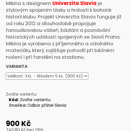
Mikina s designem
Univerzita Slavia
je
a
stylovým spojením lásky a hrdosti k bohaté
j
historii klubu. Projekt Univerzita Slavia funguje již
í
od roku 2012 a dlouhodobě propojuje
t
fanouškovskou vášeň, bádání a poznávání
?
historických událostí spojených se Slavií Praha.
Mikina je vyrobena z příjemného a odolného
materiálu, který zajišťuje pohodlí při běžném
nošení i při fandění na stadionu.
VARIANTA
HLEDAT
D
Zvolte variantu
o
Kód:
Zvolte variantu
p
Značka:
Odbor přátel Slavia
o
r
900 Kč
u
743,80 Kč bez DPH