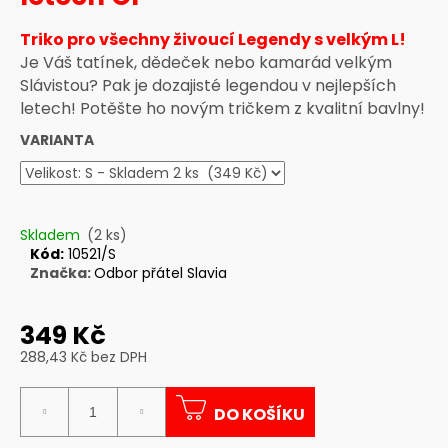
a
Triko pro všechny živoucí Legendy s velkým L!
j
Je Váš tatínek, dědeček nebo kamarád velkým
í
Slávistou? Pak je dozajisté legendou v nejlepších
t
letech! Potěšte ho novým tričkem z kvalitní bavlny!
?
VARIANTA
HLEDAT
Skladem
(2 ks)
Kód:
10521/S
Značka:
Odbor přátel Slavia
D
349 Kč
o
288,43 Kč bez DPH
p
Měrná
o
cena:
r
DO KOŠÍKU
u