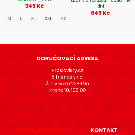
Zboží na zákazku - dodání 10
349 Kč
dní
649 Kč
M
L
XL
XXL
4XL
5XL
Z
á
DORUČOVACÍ ADRESA
p
a
Proslavisty.cz
t
5 friends s.r.o.
Žirovnická 2389/1a
í
Praha 10, 106 00
PROSLAVISTY.CZ
KONTAKT