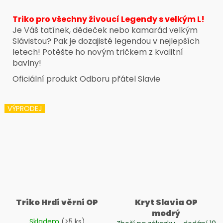
č
u
Triko pro všechny živoucí Legendy s velkým L!
j
Je Váš tatínek, dědeček nebo kamarád velkým
e
Slávistou? Pak je dozajisté legendou v nejlepších
m
letech! Potěšte ho novým tričkem z kvalitní
e
bavlny!
Oficiální produkt Odboru přátel Slavie
VÝPRODEJ
Triko Hrdí věrní OP
Kryt Slavia OP
modrý
Skladem
(>5 ks)