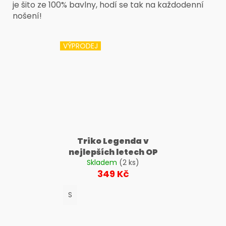
č
je šito ze 100% bavlny, hodí se tak na každodenní
u
nošení!
j
e
m
VÝPRODEJ
e
Triko Legenda v
nejlepších letech OP
Skladem
(2 ks)
349 Kč
S