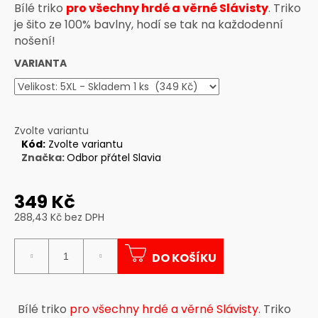
Bílé triko
pro všechny hrdé a věrné Slávisty
. Triko
a
je šito ze 100% bavlny, hodí se tak na každodenní
j
nošení!
í
VARIANTA
t
?
Zvolte variantu
Kód:
Zvolte variantu
Značka:
Odbor přátel Slavia
HLEDAT
349 Kč
288,43 Kč bez DPH
D
Měrná
o
cena:
p
DO KOŠÍKU
o
r
u
Bílé triko
pro všechny hrdé a věrné Slávisty.
Triko