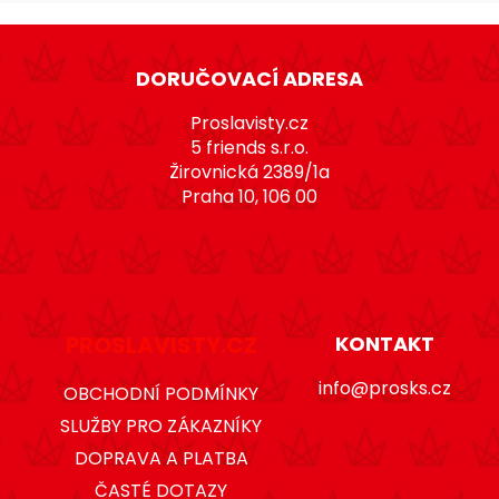
Z
á
DORUČOVACÍ ADRESA
p
a
Proslavisty.cz
t
5 friends s.r.o.
Žirovnická 2389/1a
í
Praha 10, 106 00
PROSLAVISTY.CZ
KONTAKT
info@prosks.cz
OBCHODNÍ PODMÍNKY
SLUŽBY PRO ZÁKAZNÍKY
DOPRAVA A PLATBA
ČASTÉ DOTAZY