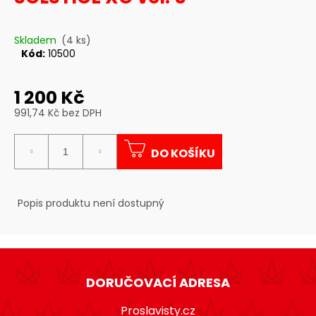
a
j
Skladem
(4 ks)
í
Kód:
10500
t
?
1 200 Kč
991,74 Kč bez DPH
Měrná
cena:
DO KOŠÍKU
HLEDAT
Popis produktu není dostupný
D
o
Z
p
o
á
DORUČOVACÍ ADRESA
r
p
u
a
Proslavisty.cz