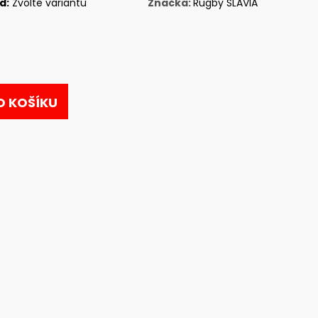
d:
Zvolte variantu
Značka:
Rugby SLAVIA
O KOŠÍKU