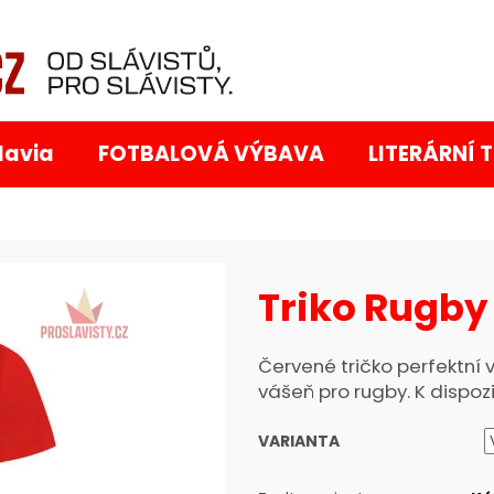
Co potřebujete najít?
lavia
FOTBALOVÁ VÝBAVA
LITERÁRNÍ 
Triko Rugby
Doporučujeme
Červené tričko perfektní 
vášeň pro rugby. K dispo
VARIANTA