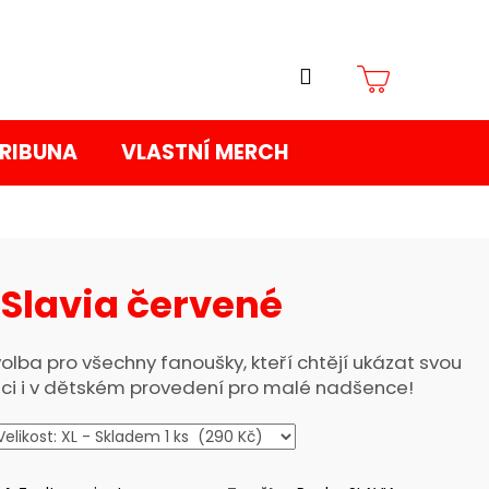
Přihlášení
Nákupní
TRIBUNA
VLASTNÍ MERCH
košík
 Slavia červené
volba pro všechny fanoušky, kteří chtějí ukázat svou
zici i v dětském provedení pro malé nadšence!