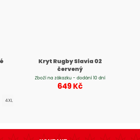
né
Kryt Rugby Slavia 02
červený
Zboží na zákazku - dodání 10 dní
649 Kč
4XL
5XL