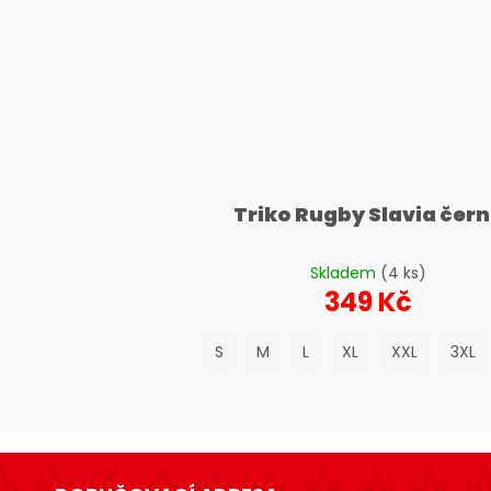
Triko Rugby Slavia čer
Skladem
(4 ks)
349 Kč
S
M
L
XL
XXL
3XL
Z