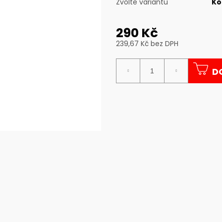
Zvolte variantu
Kó
290 Kč
239,67 Kč bez DPH
Měrná
cena:
D