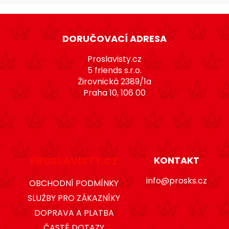
Z
á
DORUČOVACÍ ADRESA
p
a
Proslavisty.cz
t
5 friends s.r.o.
Žirovnická 2389/1a
í
Praha 10, 106 00
PROSLAVISTY.CZ
KONTAKT
info@prosks.cz
OBCHODNÍ PODMÍNKY
SLUŽBY PRO ZÁKAZNÍKY
DOPRAVA A PLATBA
ČASTÉ DOTAZY