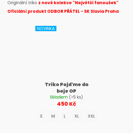
č
Originální triko
z nové kolekce "Největší fanoušek"
u
Oficiální produkt ODBOR PŘÁTEL - SK Slavia Praha
j
e
m
NOVINKA
e
Triko Pojďme do
boje OP
Skladem
(>5 ks)
450 Kč
S
M
L
XL
XXL
3XL
4XL