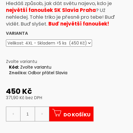
Hledáš způsob, jak dát světu najevo, kdo je
a
největší fanoušek SK Slavia Praha
? Už
j
nehledej. Tohle triko je přesně pro tebe! Buď
í
vidět. Buď slyšet.
Buď
největší fanoušek!
t
VARIANTA
?
Zvolte variantu
Kód:
Zvolte variantu
HLEDAT
Značka:
Odbor přátel Slavia
450 Kč
D
371,90 Kč bez DPH
o
Měrná
p
cena:
o
DO KOŠÍKU
r
u