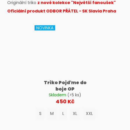
č
Originální triko
z nové kolekce "Největší fanoušek"
u
Oficiální produkt ODBOR PŘÁTEL - SK Slavia Praha
j
e
m
NOVINKA
e
Triko Pojďme do
boje OP
Skladem
(>5 ks)
450 Kč
S
M
L
XL
XXL
3XL
4XL