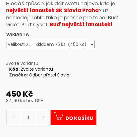
Hledáš způsob, jak dát světu najevo, kdo je
a
největší fanoušek SK Slavia Praha
? Už
j
nehledej. Tohle triko je přesně pro tebe! Buď
í
vidět. Buď slyšet.
Buď
největší fanoušek!
t
VARIANTA
?
Zvolte variantu
Kód:
Zvolte variantu
HLEDAT
Značka:
Odbor přátel Slavia
450 Kč
D
371,90 Kč bez DPH
o
Měrná
p
cena:
o
DO KOŠÍKU
r
u