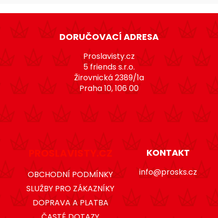
Z
á
DORUČOVACÍ ADRESA
p
a
Proslavisty.cz
t
5 friends s.r.o.
Žirovnická 2389/1a
í
Praha 10, 106 00
PROSLAVISTY.CZ
KONTAKT
info@prosks.cz
OBCHODNÍ PODMÍNKY
SLUŽBY PRO ZÁKAZNÍKY
DOPRAVA A PLATBA
ČASTÉ DOTAZY