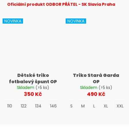
č
Oficiální produkt ODBOR PŘÁTEL - SK Slavia Praha
u
j
e
NOVINKA
NOVINKA
m
e
Dětské triko
Triko Stará Garda
fotbalový špunt OP
OP
Skladem
(>5 ks)
Skladem
(>5 ks)
350 Kč
490 Kč
110
122
134
146
158
S
M
L
XL
XXL