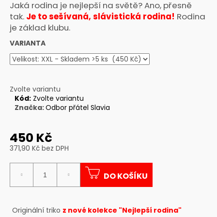
Jaká rodina je nejlepší na světě? Ano, přesně
a
tak.
Je to sešívaná, slávistická rodina!
Rodina
j
je základ klubu.
í
VARIANTA
t
?
Zvolte variantu
Kód:
Zvolte variantu
Značka:
Odbor přátel Slavia
HLEDAT
450 Kč
371,90 Kč bez DPH
D
Měrná
o
cena:
p
DO KOŠÍKU
o
r
u
Originální triko
z nové kolekce "Nejlepší rodina"