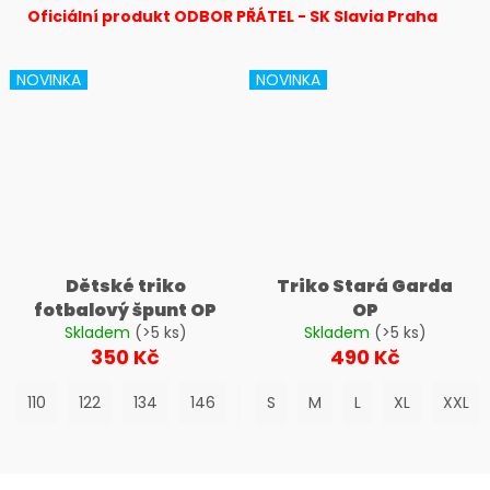
č
Oficiální produkt ODBOR PŘÁTEL - SK Slavia Praha
u
j
e
NOVINKA
NOVINKA
m
e
Dětské triko
Triko Stará Garda
fotbalový špunt OP
OP
Skladem
(>5 ks)
Skladem
(>5 ks)
350 Kč
490 Kč
110
122
134
146
158
S
M
L
XL
XXL