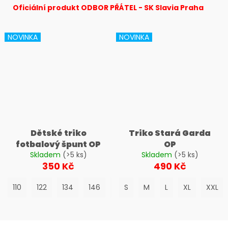
č
Oficiální produkt ODBOR PŘÁTEL - SK Slavia Praha
u
j
e
NOVINKA
NOVINKA
m
e
Dětské triko
Triko Stará Garda
fotbalový špunt OP
OP
Skladem
(>5 ks)
Skladem
(>5 ks)
350 Kč
490 Kč
110
122
134
146
158
S
M
L
XL
XXL