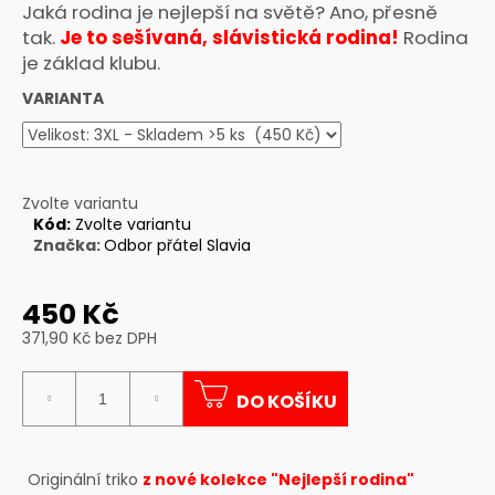
Jaká rodina je nejlepší na světě? Ano, přesně
a
tak.
Je to sešívaná, slávistická rodina!
Rodina
j
je základ klubu.
í
VARIANTA
t
?
Zvolte variantu
Kód:
Zvolte variantu
Značka:
Odbor přátel Slavia
HLEDAT
450 Kč
371,90 Kč bez DPH
D
Měrná
o
cena:
p
DO KOŠÍKU
o
r
u
Originální triko
z nové kolekce "Nejlepší rodina"