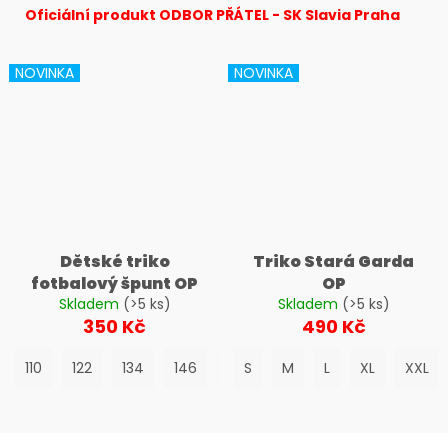
č
Oficiální produkt ODBOR PŘÁTEL - SK Slavia Praha
u
j
e
NOVINKA
NOVINKA
m
e
Dětské triko
Triko Stará Garda
fotbalový špunt OP
OP
Skladem
(>5 ks)
Skladem
(>5 ks)
350 Kč
490 Kč
110
122
134
146
158
S
M
L
XL
XXL