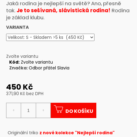
Jaká rodina je nejlepší na světě? Ano, přesně
a
tak.
Je to sešívaná, slávistická rodina!
Rodina
j
je základ klubu.
í
VARIANTA
t
?
Zvolte variantu
Kód:
Zvolte variantu
Značka:
Odbor přátel Slavia
HLEDAT
450 Kč
371,90 Kč bez DPH
D
Měrná
o
cena:
p
DO KOŠÍKU
o
r
u
Originální triko
z nové kolekce "Nejlepší rodina"