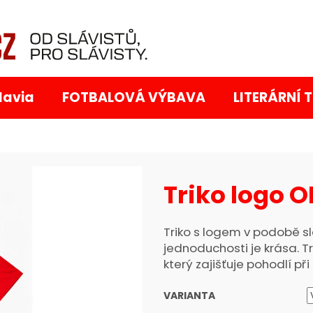
Co potřebujete najít?
lavia
FOTBALOVÁ VÝBAVA
LITERÁRNÍ 
Triko logo O
Doporučujeme
Triko s logem v podobě slá
jednoduchosti je krása.
T
který zajišťuje pohodlí př
VARIANTA