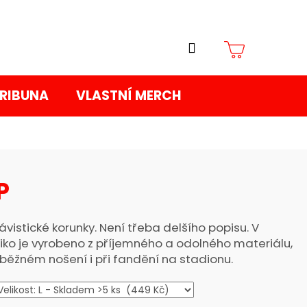
Přihlášení
Nákupní
TRIBUNA
VLASTNÍ MERCH
košík
P
vistické korunky. Není třeba delšího popisu. V
riko je vyrobeno z příjemného a odolného materiálu,
i běžném nošení i při fandění na stadionu.