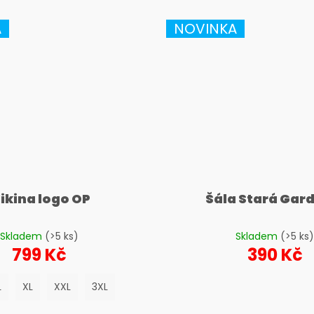
A
NOVINKA
ikina logo OP
Šála Stará Gar
Skladem
(>5 ks)
Skladem
(>5 ks)
799 Kč
390 Kč
L
XL
XXL
3XL