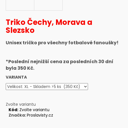
a
j
Triko Čechy, Morava a
í
t
Slezsko
?
Unisex tričko pro všechny fotbalové fanoušky!
*Poslední nejnižší cena za posledních 30 dní
HLEDAT
byla 350 Kč.
VARIANTA
D
o
p
Zvolte variantu
o
Kód:
Zvolte variantu
Značka:
Proslavisty.cz
r
u