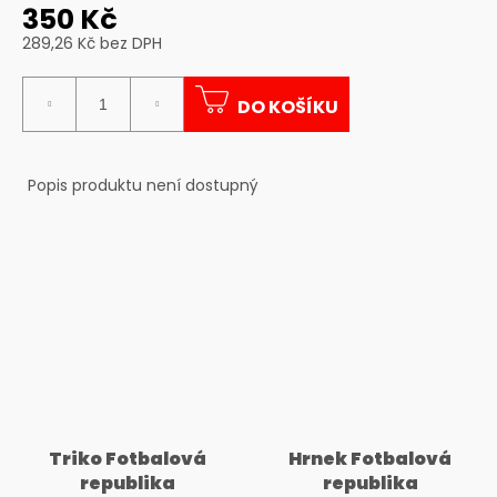
č
350 Kč
u
289,26 Kč bez DPH
j
Měrná
e
cena:
m
DO KOŠÍKU
e
Popis produktu není dostupný
Triko Fotbalová
Hrnek Fotbalová
republika
republika