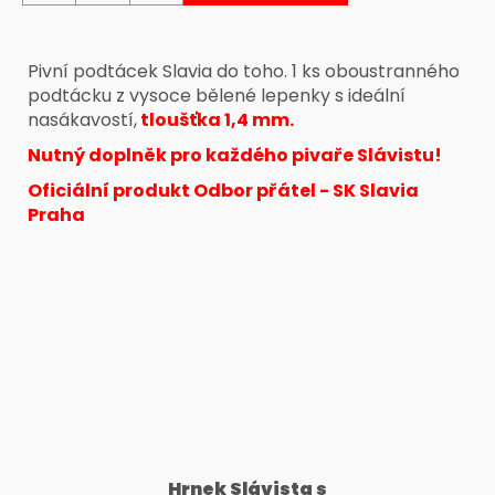
č
u
j
Pivní podtácek Slavia do toho. 1 ks oboustranného
e
podtácku z vysoce bělené lepenky s ideální
m
nasákavostí,
tloušťka 1,4 mm.
e
Nutný doplněk pro každého pivaře Slávistu!
Oficiální produkt Odbor přátel - SK Slavia
Praha
Hrnek Slávista s