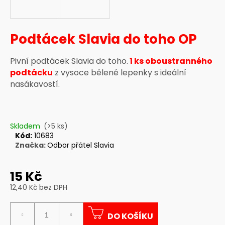
a
j
Podtácek Slavia do toho OP
í
t
Pivní podtácek Slavia do toho.
1 ks oboustranného
?
podtácku
z vysoce bělené lepenky s ideální
nasákavostí.
HLEDAT
Skladem
(>5 ks)
Kód:
10683
Značka:
Odbor přátel Slavia
D
o
15 Kč
p
12,40 Kč bez DPH
o
Měrná
r
cena:
u
DO KOŠÍKU