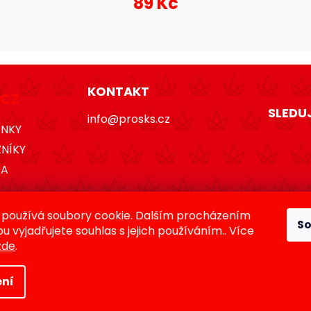
89 Kč
KONTAKT
.CZ
SLEDU
info@prosks.cz
ÍNKY
ZNÍKY
BA
Í ZBOŽÍ
používá soubory cookie. Dalším procházením
S
 vyjadřujete souhlas s jejich používáním.. Více
zde
.
ní
Copyright 2026
Proslavisty.cz
. Všechna práva vyhrazena