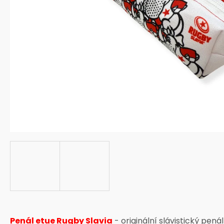
Penál etue Rugby Slavia
- originální slávistický pen