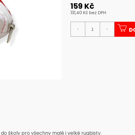
159 Kč
131,40 Kč bez DPH
Měrná
cena:
D
ál do školy pro všechny malé i velké rugbisty.