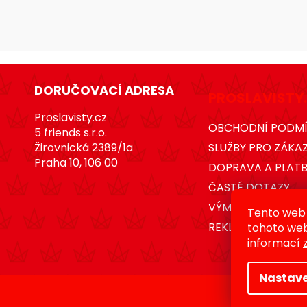
Z
á
DORUČOVACÍ ADRESA
PROSLAVISTY
p
Proslavisty.cz
a
OBCHODNÍ PODM
5 friends s.r.o.
t
Žirovnická 2389/1a
SLUŽBY PRO ZÁKA
í
Praha 10, 106 00
DOPRAVA A PLAT
ČASTÉ DOTAZY
VÝMĚNA A VRÁCEN
Tento web 
REKLAMACE
tohoto webu
informací
Nastave