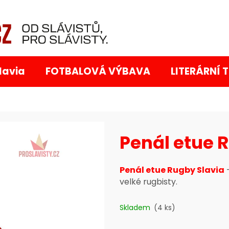
Co potřebujete najít?
lavia
FOTBALOVÁ VÝBAVA
LITERÁRNÍ 
Penál etue 
Doporučujeme
Penál etue Rugby Slavia
-
velké rugbisty.
Skladem
(4 ks)