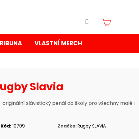
Přihlášení
Nákupní
TRIBUNA
VLASTNÍ MERCH
košík
Rugby Slavia
 originální slávistický penál do školy pro všechny malé i
Kód:
10709
Značka:
Rugby SLAVIA