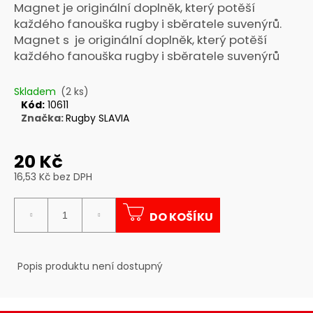
Magnet je originální doplněk, který potěší
a
každého fanouška rugby i sběratele suvenýrů.
j
Magnet s je originální doplněk, který potěší
í
každého fanouška rugby i sběratele suvenýrů
t
?
Skladem
(2 ks)
Kód:
10611
Značka:
Rugby SLAVIA
20 Kč
HLEDAT
16,53 Kč bez DPH
Měrná
cena:
DO KOŠÍKU
D
o
p
Popis produktu není dostupný
o
r
u