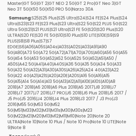
Master|GT 5G|GT 2|GT NEO 2 5G|GT 2 Pro|GT Neo 3|GT
Neo 3T 5G|X50 5G|X50 PRO 5G|Narzo 30A
Samsung
:S25|S25 Plus|S25 Ultra|S24|S24 FE|S24 Plus|S24
Ultra|S23|S23 FE|S23 Plus|S23 Ultra|S22 5G|S22 PLUS 5G|S22
Ultra 5G|S21|S21 PLUS|S21 Ultra|S21 FE 5G|S20|S20 Plus|S20
ULTRA|S20 FE|S20 FE 5G|S10|S10 Plus|S10 LITE|S10E|S9|S9
PLUS|S8|S8 Plus|S7|S7
EDGE|S6|A06|A05S|A04s|A03S|A02S|A03|A91|A90
5G|A80|A73 5G|A72 5G|A72|A71|A70|A70S|A60|A56 5G|A55
5G|A54 5G|A53 5G|A52|A52 5G|A52S 5G|A52|A51|A50 /
A50S|A42 5G|A41|A40|A40S|A36 5G|A35 5G|A34 5G|A33
5G|A32 5G|A32|A31|A30|A30S|A26|A25|A24 4G|A23|A22
5G|A22 4G|A21|A21S|A20|A20E|A20S|A16 5G|A16|A15
5G|A15|A14 5G|A14|A13 5G|A13|A12|A11|A10E|A10S|A10|A8
2018|A7 2018|A6 2018|A6 Plus 2018|A5 2017|J8 2018|J7
2018|J7 2017|J7 2016|J7 PRO|J6 2018|J6 Plus 2018|J5 2017 /
J5 Pro|J5 2016|J4 2018|J4 Plus 2018|J3 2017 / J3 Pro|J3
2016|M55 5G|M53 5G|M52
5G|M51|M33|M32|M31|M31s|M30|M30s|M23
5G|M22|M21|M20|M13|M12|M11|M10|Note 20|Note 20
ULTRA|Note 10|Note 10 Plus / Note 10 Pro|Note 10 LITE|Note
9|Note 8