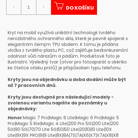
č
cena:
u
DO KOŠÍKU
j
e
m
Kryt na mobil využívá unikátní technologii tvrdého
e
nerozbitného ochranného skla, které je pevně spojené s
elegantním černým TPU obalem. K tomu je přidána
vložka z tvrdého plastu PC, což zajišťuje bezkonkurenční
odolnost vůči nárazům a pádům. Produktové foto je
ilustrační. Výsledný tvar (otvor pro fotoaparát a okénko
ke čtečce otisku prstů) je přizpůsoben typu telefonu.
Kryty jsou na objednávku a doba dodání může být
až 7 pracovních dnů.
Kryty jsou dostupné pro následující modely -
zvolenou variantu napište do poznámky u
objednávky:
Honor
:Magic 7 Pro|Magic 6 Lite|Magic 6 Pro|Magic 5
Pro|Magic 5 lite|Magic 4 Lite|200 Pro 5G|200 Lite|200
5G|90 5G|70|70 Lite 5G|50|50 Lite|20|10|10 Lite|10X
Lite|9X|9X PRO|9|9 Lite|8X|8A|7S|7A|X6|X7|X7A|X8|X8