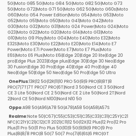
5G|Moto G85 5G|Moto G84 5G|Moto G82 5G|Moto G73
5G|Moto G72|Moto G71 5G|Moto G62 5G|Moto G60s|Moto
G60|Moto G54 Power Edition|Moto G54|Moto G53|Moto
G52|Moto G51|Moto G50|Moto G41|Moto G42|Moto
G30|Moto G32|Moto G31|Moto G24 Power|Moto G24|Moto
G23|Moto G22|Moto G20|Moto G14|Moto G13|Moto
G10|Moto G9 Play|Moto G04|Moto E40|Moto E32|Moto
E32S|Moto E30|Moto E22|Moto E20|Moto E14|Moto E7
Power|Moto E7i Power|Moto E7|Moto E7 Plus|Moto
E6S|Moto E6 Plus|Moto E6i|Edge 20|Edge 20 lite|Edge 20
pro|Edge Plus 2023|Edge plus|Edge 30|Edge 30 Neo|Edge
30 Fusion|Edge 30 Pro|Edge 40|Edge 40 Pro|Edge 40
Neo|Edge 50|Edge 50 Neo|Edge 50 Pro|Edge 50 Ultra
OnePlus
:13R|12 5G|12R|11|10 PRO 5G|9|9 PRO|8|8T|8
PRO|7|7T|7T PRO|7 PRO|6T|Nord 3 5G|Nord CE 3 5G|Nord
CE 3 Lite 5G|Nord CE 2 5G|Nord CE 2 Lite 5G|Nord 2T|Nord
2|Nord CE 5G|Nord N100|Nord N10 5G
Oppo
:A98 5G|A96|A78 5G|A78|A58 5G|A58|A57S
Realme
:Note 50|C67|C55|C53|C51|C35|C33|C31|C25Y|C21
NFC|C21Y|C21|C12|C11 2021|C11|12 5G|12X|12 Plus|12 Pro|12 Pro
Plus|11 Pro 5G|11 Pro Plus 5G|10|9 5G|9|9i|9 PRO|9 Pro
Plus|8i|8/8 PRO|8 5G|7 5G|7 Pro|7i|6|6S|6 PRO|GT