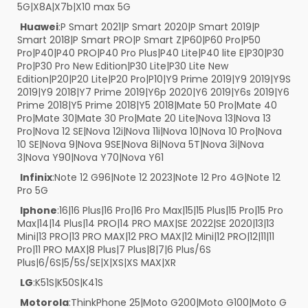
5G|X8A|X7b|X10 max 5G
Huawei
:P Smart 2021|P Smart 2020|P Smart 2019|P
Smart 2018|P Smart PRO|P Smart Z|P60|P60 Pro|P50
Pro|P40|P40 PRO|P40 Pro Plus|P40 Lite|P40 lite E|P30|P30
Pro|P30 Pro New Edition|P30 Lite|P30 Lite New
Edition|P20|P20 Lite|P20 Pro|P10|Y9 Prime 2019|Y9 2019|Y9S
2019|Y9 2018|Y7 Prime 2019|Y6p 2020|Y6 2019|Y6s 2019|Y6
Prime 2018|Y5 Prime 2018|Y5 2018|Mate 50 Pro|Mate 40
Pro|Mate 30|Mate 30 Pro|Mate 20 Lite|Nova 13|Nova 13
Pro|Nova 12 SE|Nova 12i|Nova 11i|Nova 10|Nova 10 Pro|Nova
10 SE|Nova 9|Nova 9SE|Nova 8i|Nova 5T|Nova 3i|Nova
3|Nova Y90|Nova Y70|Nova Y61
Infinix
:Note 12 G96|Note 12 2023|Note 12 Pro 4G|Note 12
Pro 5G
Iphone
:16|16 Plus|16 Pro|16 Pro Max|15|15 Plus|15 Pro|15 Pro
Max|14|14 Plus|14 PRO|14 PRO MAX|SE 2022|SE 2020|13|13
Mini|13 PRO|13 PRO MAX|12 PRO MAX|12 Mini|12 PRO|12|11|11
Pro|11 PRO MAX|8 Plus|7 Plus|8|7|6 Plus/6S
Plus|6/6S|5/5S/SE|X|XS|XS MAX|XR
LG
:K51S|K50S|K41S
Motorola
:ThinkPhone 25|Moto G200|Moto G100|Moto G