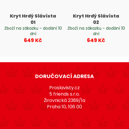
Kryt Hrdý Slávista
Kryt Hrdý Slávista
01
02
Zboží na zákazku - dodání 10
Zboží na zákazku - dodání 10
dní
dní
649 Kč
649 Kč
Z
á
DORUČOVACÍ ADRESA
p
a
Proslavisty.cz
t
5 friends s.r.o.
Žirovnická 2389/1a
í
Praha 10, 106 00