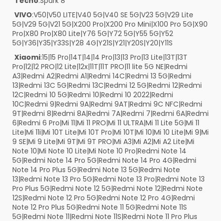
Tecno
:Spark 8
VIVO
:V50|V50 LITE|V40 5G|V40 SE 5G|V23 5G|V29 Lite
5G|V29 5G|V21 5G|X200 Pro|X200 Pro Mini|X100 Pro 5G|X90
Pro|X80 Pro|X80 Lite|Y76 5G|Y72 5G|Y55 5G|Y52
5G|Y36|Y35|Y33S|Y28 4G|Y21S|Y21|Y20S|Y20|Y11S
Xiaomi
:15|15 Pro|14T|14|14 Pro|13|13 Pro|13 Lite|13T|13T
Pro|12|12 PRO|12 Lite|12x|11T|11T PRO|11 lite 5G NE|Redmi
A3|Redmi A2|Redmi A1|Redmi 14C|Redmi 13 5G|Redmi
13|Redmi 13C 5G|Redmi 13C|Redmi 12 5G|Redmi 12|Redmi
12C|Redmi 10 5G|Redmi 10|Redmi 10 2022|Redmi
10C|Redmi 9|Redmi 9A|Redmi 9AT|Redmi 9C NFC|Redmi
9T|Redmi 8|Redmi 8A|Redmi 7A|Redmi 7|Redmi 6A|Redmi
6|Redmi 6 Pro|Mi 11|Mi 11 PRO|Mi 11 ULTRA|Mi 11 Lite 5G|Mi 11
Lite|Mi 11i|Mi 10T Lite|Mi 10T Pro|Mi 10T|Mi 10|Mi 10 Lite|Mi 9|Mi
9 SE|Mi 9 Lite|Mi 9T|Mi 9T PRO|Mi A3|Mi A2|Mi A2 Lite|Mi
Note 10|Mi Note 10 Lite|Mi Note 10 Pro|Redmi Note 14
5G|Redmi Note 14 Pro 5G|Redmi Note 14 Pro 4G|Redmi
Note 14 Pro Plus 5G|Redmi Note 13 5G|Redmi Note
13|Redmi Note 13 Pro 5G|Redmi Note 13 Pro|Redmi Note 13
Pro Plus 5G|Redmi Note 12 5G|Redmi Note 12|Redmi Note
12S|Redmi Note 12 Pro 5G|Redmi Note 12 Pro 4G|Redmi
Note 12 Pro Plus 5G|Redmi Note 11 5G|Redmi Note 11S
5G|Redmi Note 11|Redmi Note 11S|Redmi Note 11 Pro Plus