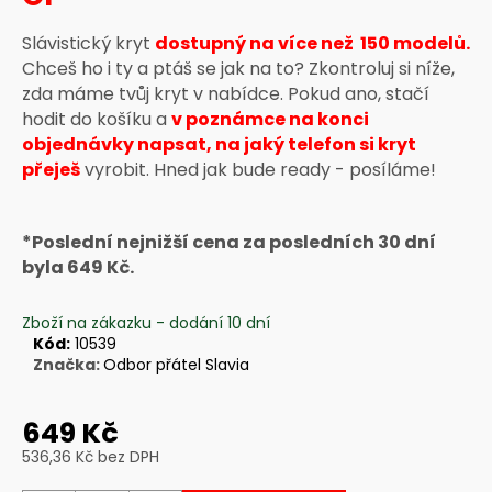
a
Slávistický kryt
dostupný na více než 150 modelů.
j
Chceš ho i ty a ptáš se jak na to? Zkontroluj si níže,
í
zda máme tvůj kryt v nabídce. Pokud ano, stačí
t
hodit do košíku a
v poznámce na konci
?
objednávky napsat, na jaký telefon si kryt
přeješ
vyrobit. Hned jak bude ready - posíláme!
*Poslední nejnižší cena za posledních 30 dní
HLEDAT
byla 649 Kč.
Zboží na zákazku - dodání 10 dní
Kód:
10539
D
Značka:
Odbor přátel Slavia
o
p
o
649 Kč
r
536,36 Kč bez DPH
u
Měrná