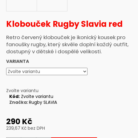
a
j
Klobouček Rugby Slavia red
í
t
Retro červený klobouček je ikonický kousek pro
?
fanoušky rugby, který skvěle doplní každý outfit,
dostupný v dětské i dospělé velikosti.
VARIANTA
HLEDAT
Zvolte variantu
Kód:
Zvolte variantu
D
Značka:
Rugby SLAVIA
o
p
o
290 Kč
r
239,67 Kč bez DPH
u
Měrná