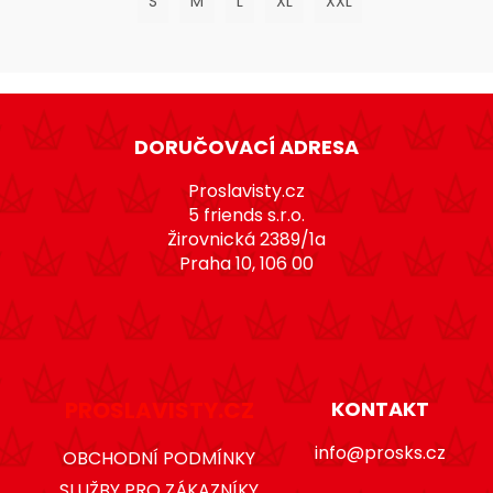
S
M
L
XL
XXL
3XL
4XL
Z
á
DORUČOVACÍ ADRESA
p
a
Proslavisty.cz
t
5 friends s.r.o.
Žirovnická 2389/1a
í
Praha 10, 106 00
PROSLAVISTY.CZ
KONTAKT
info@prosks.cz
OBCHODNÍ PODMÍNKY
SLUŽBY PRO ZÁKAZNÍKY