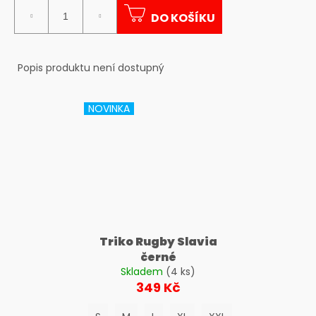
č
cena:
u
DO KOŠÍKU
j
e
m
Popis produktu není dostupný
e
NOVINKA
Triko Rugby Slavia
černé
Skladem
(4 ks)
349 Kč