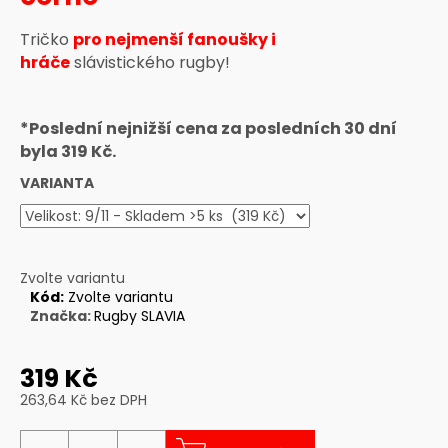
a
Tričko
pro nejmenší fanoušky i
j
hráče
slávistického rugby!
í
t
?
*Poslední nejnižší cena za posledních 30 dní
byla 319 Kč.
VARIANTA
HLEDAT
Zvolte variantu
Kód:
Zvolte variantu
D
Značka:
Rugby SLAVIA
o
p
319 Kč
o
263,64 Kč bez DPH
r
Měrná
u
cena: