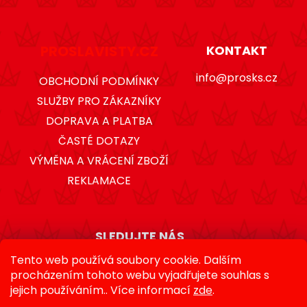
PROSLAVISTY.CZ
KONTAKT
info@prosks.cz
OBCHODNÍ PODMÍNKY
SLUŽBY PRO ZÁKAZNÍKY
DOPRAVA A PLATBA
ČASTÉ DOTAZY
VÝMĚNA A VRÁCENÍ ZBOŽÍ
REKLAMACE
SLEDUJTE NÁS
Tento web používá soubory cookie. Dalším
procházením tohoto webu vyjadřujete souhlas s
jejich používáním.. Více informací
zde
.