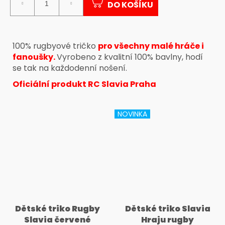
č
DO KOŠÍKU
u
j
e
m
100% rugbyové tričko
pro všechny malé hráče i
e
fanoušky.
Vyrobeno z kvalitní 100% bavlny, hodí
se tak na každodenní nošení.
Oficiální produkt RC Slavia Praha
NOVINKA
Dětské triko Rugby
Dětské triko Slavia
Slavia červené
Hraju rugby